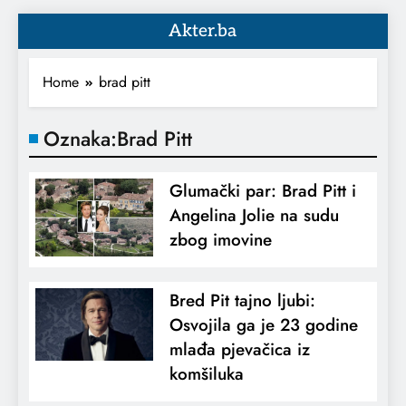
Akter.ba
Home
brad pitt
Oznaka:
Brad Pitt
Glumački par: Brad Pitt i
Angelina Jolie na sudu
zbog imovine
Bred Pit tajno ljubi:
Osvojila ga je 23 godine
mlađa pjevačica iz
komšiluka