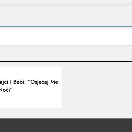
jci I Bebi: “Osjećaj Me
Noći”