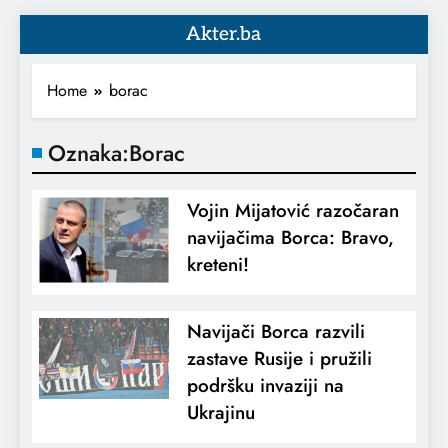
Akter.ba
Home
borac
Oznaka:
Borac
Vojin Mijatović razočaran
navijačima Borca: Bravo,
kreteni!
Navijači Borca razvili
zastave Rusije i pružili
podršku invaziji na
Ukrajinu