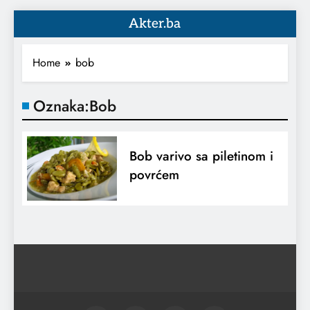
Akter.ba
Home
bob
Oznaka:
Bob
Bob varivo sa piletinom i
povrćem