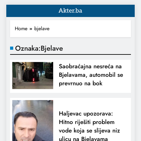
Akter.ba
Home
bjelave
Oznaka:
Bjelave
Saobraćajna nesreća na
Bjelavama, automobil se
prevrnuo na bok
Haljevac upozorava:
Hitno riješiti problem
vode koja se slijeva niz
ulicu na Bjelavama