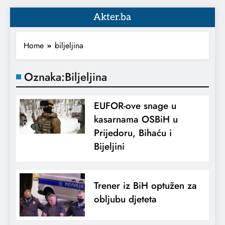
Akter.ba
Home
biljeljina
Oznaka:
Biljeljina
EUFOR-ove snage u
kasarnama OSBiH u
Prijedoru, Bihaću i
Bijeljini
Trener iz BiH optužen za
obljubu djeteta