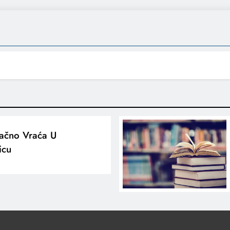
načno Vraća U
icu