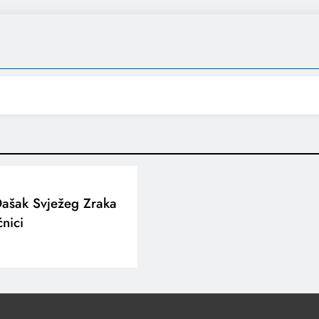
Dašak Svježeg Zraka
ćnici