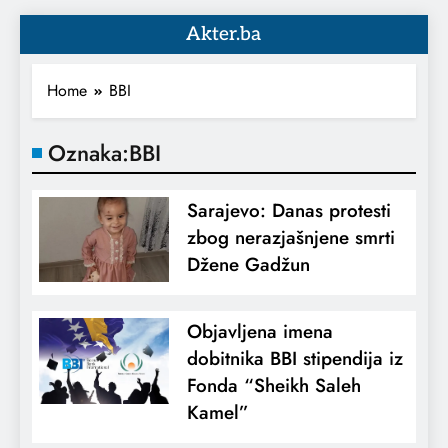
Akter.ba
Home
BBI
Oznaka:
BBI
Sarajevo: Danas protesti
zbog nerazjašnjene smrti
Džene Gadžun
Objavljena imena
dobitnika BBI stipendija iz
Fonda “Sheikh Saleh
Kamel”